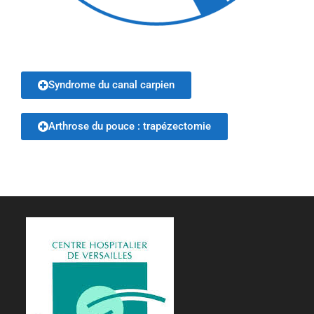
Syndrome du canal carpien
Arthrose du pouce : trapézectomie